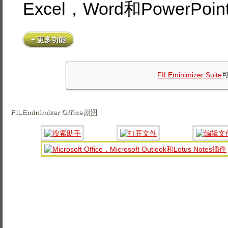
Excel，Word和PowerPoin
+ 更多功能
FILEminimizer Suite
可
FILEminimizer Office截图