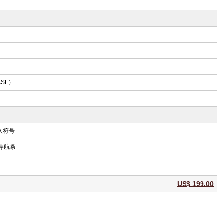
SF）
入符号
的导航条
US$ 199.00