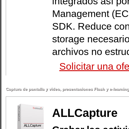
integrados así po
Management (ECM
SDK. Reduce con
storage necesari
archivos no estru
Solicitar una o
Captura de pantalla y video, presentaciones Flash y e-learnin
ALLCapture