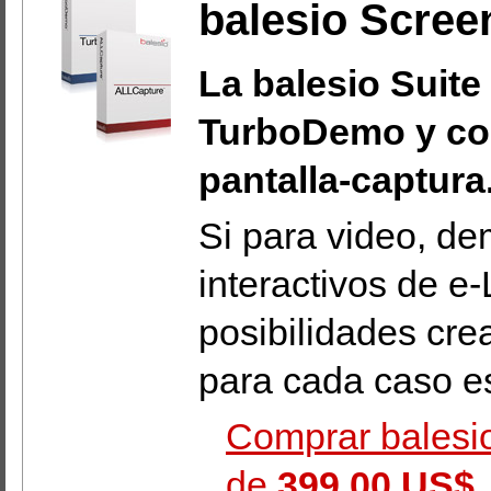
balesio Scree
La balesio Suit
TurboDemo y co
pantalla-captura
Si para video, de
interactivos de e
posibilidades crea
para cada caso es
Comprar balesio
de
399,00 US$