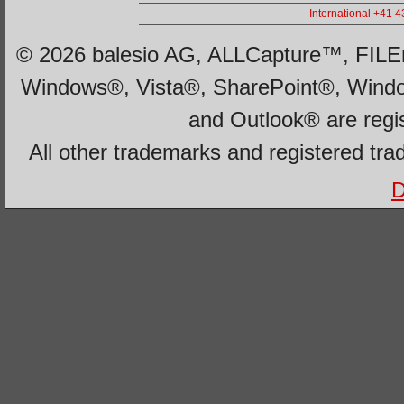
International +41 
© 2026 balesio AG, ALLCapture™, FILEm
Windows®, Vista®, SharePoint®, Wind
and Outlook® are regi
All other trademarks and registered tra
D