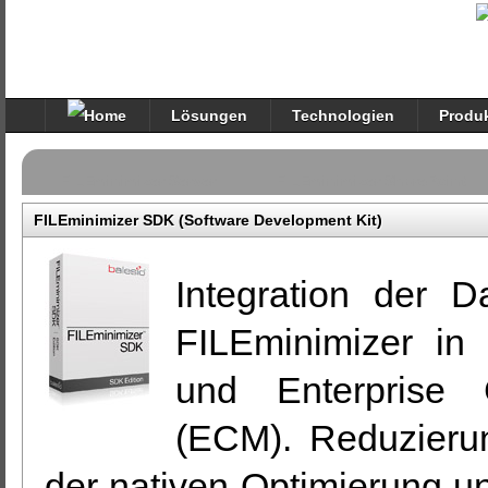
Lösungen
Technologien
Produ
FILEminimizer Server
FILEminimizer SharePoint
FILEminimizer SDK (Software Development Kit)
Integration der D
FILEminimizer in
und Enterprise 
(ECM). Reduzierun
der nativen Optimierung uns