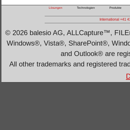
Lösungen
Technologien
Produkte
International +41 
© 2026 balesio AG, ALLCapture™, FILEm
Windows®, Vista®, SharePoint®, Wind
and Outlook® are regi
All other trademarks and registered tra
D