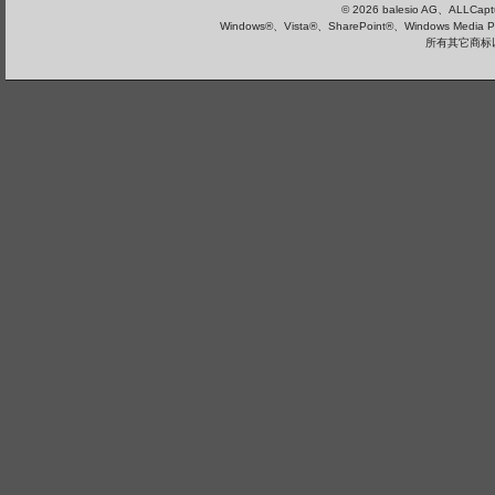
© 2026 balesio AG、ALLC
Windows®、Vista®、SharePoint®、Windows Media
所有其它商标