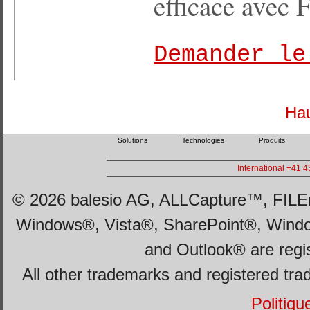
efficace avec
Demander le
Hau
Solutions
Technologies
Produits
International +41 
© 2026 balesio AG, ALLCapture™, FILEm
Windows®, Vista®, SharePoint®, Wind
and Outlook® are regi
All other trademarks and registered tra
Politiqu