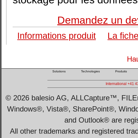
Demandez un dev
Informations produit
La fich
Hau
Solutions
Technologies
Produits
International +41 
© 2026 balesio AG, ALLCapture™, FILEm
Windows®, Vista®, SharePoint®, Wind
and Outlook® are regi
All other trademarks and registered tra