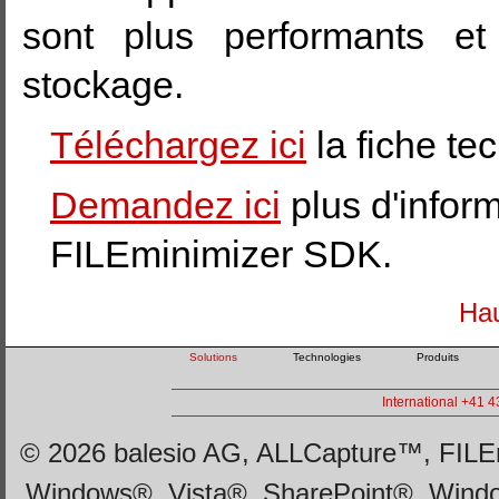
sont plus performants et
stockage.
Téléchargez ici
la fiche t
Demandez ici
plus d'inform
FILEminimizer SDK.
Hau
Solutions
Technologies
Produits
International +41 
© 2026 balesio AG, ALLCapture™, FILEm
Windows®, Vista®, SharePoint®, Wind